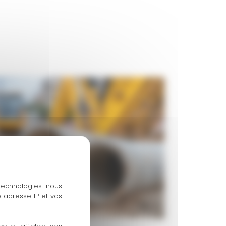
 technologies nous
 adresse IP et vos